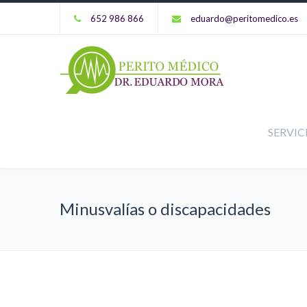
652 986 866
eduardo@peritomedico.es
SERVIC
Minusvalías o discapacidades